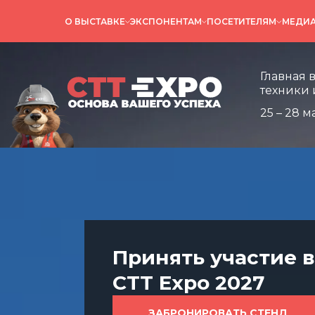
О ВЫСТАВКЕ
ЭКСПОНЕНТАМ
ПОСЕТИТЕЛЯМ
МЕДИ
Главная выставка
техники и технол
Главная 
техники 
25 – 28 м
Принять участие в
CTT Expo 2027
ЗАБРОНИРОВАТЬ СТЕНД