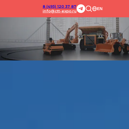
8 (495) 120 37 87
EN
info@ctt-expo.ru