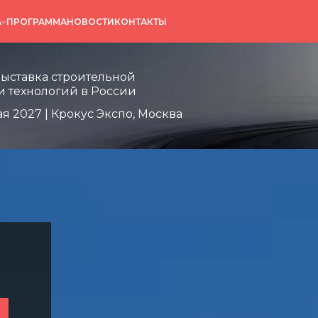
А
ПРОГРАММА
НОВОСТИ
КОНТАКТЫ
 строительной
огий в России
выставка строительной
и технологий в России
ая 2027 | Крокус Экспо, Москва