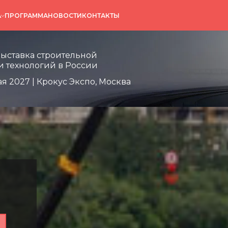
А
ПРОГРАММА
НОВОСТИ
КОНТАКТЫ
 строительной
огий в России
выставка строительной
и технологий в России
ая 2027 | Крокус Экспо, Москва