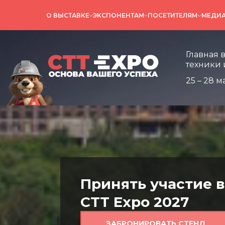
О ВЫСТАВКЕ
ЭКСПОНЕНТАМ
ПОСЕТИТЕЛЯМ
МЕДИ
Главная выставка
техники и технол
Главная 
техники 
25 – 28 м
Принять участие в
CTT Expo 2027
ЗАБРОНИРОВАТЬ СТЕНД