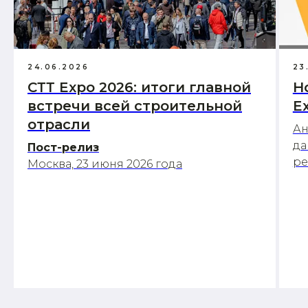
24.06.2026
23
СТТ Expo 2026: итоги главной
Н
встречи всей строительной
E
отрасли
Ан
да
Пост-релиз
р
Москва, 23 июня 2026 года