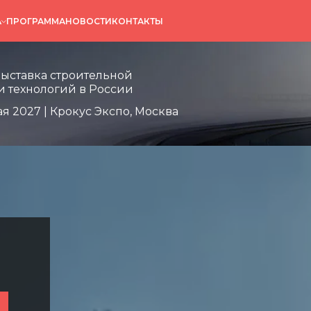
А
ПРОГРАММА
НОВОСТИ
КОНТАКТЫ
 строительной
огий в России
выставка строительной
и технологий в России
ая 2027 | Крокус Экспо, Москва