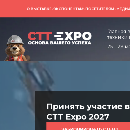
О ВЫСТАВКЕ
ЭКСПОНЕНТАМ
ПОСЕТИТЕЛЯМ
МЕДИ
Главная выставка
техники и технол
Главная 
техники 
25 – 28 м
Принять участие в
CTT Expo 2027
ЗАБРОНИРОВАТЬ СТЕНД