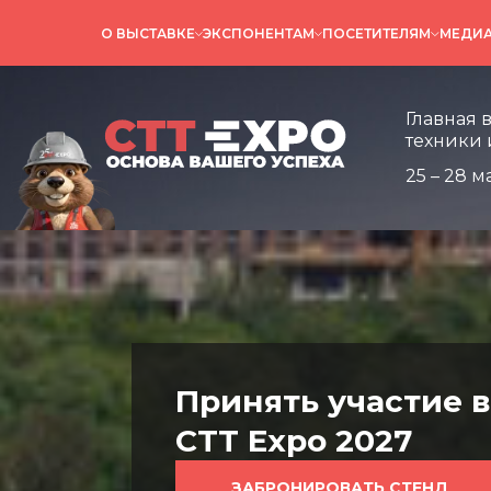
О ВЫСТАВКЕ
ЭКСПОНЕНТАМ
ПОСЕТИТЕЛЯМ
МЕДИ
Главная выставка
техники и технол
Главная 
техники 
25 – 28 м
Принять участие в
CTT Expo 2027
ЗАБРОНИРОВАТЬ СТЕНД