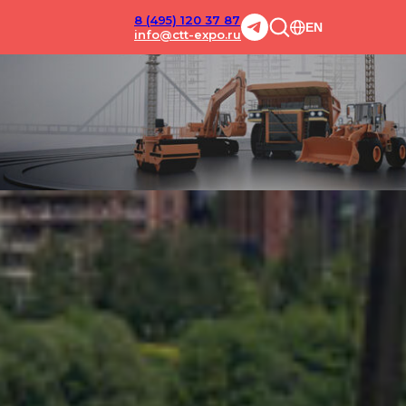
8 (495) 120 37 87
EN
info@ctt-expo.ru