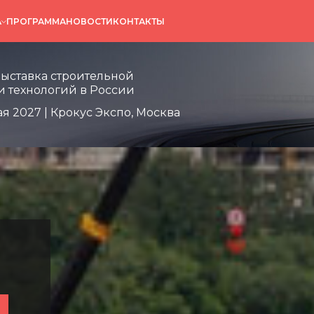
А
ПРОГРАММА
НОВОСТИ
КОНТАКТЫ
 строительной
огий в России
выставка строительной
и технологий в России
ая 2027 | Крокус Экспо, Москва