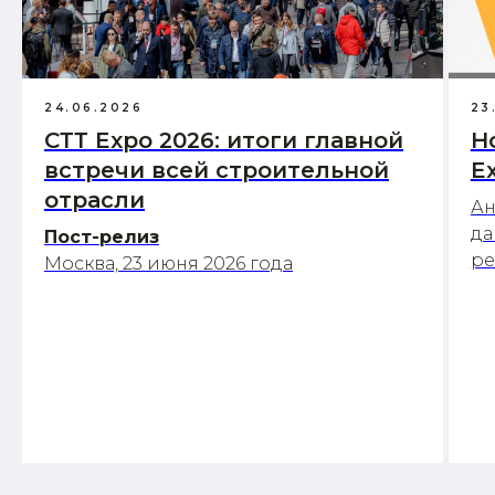
24.06.2026
23
СТТ Expo 2026: итоги главной
Н
встречи всей строительной
E
отрасли
Ан
да
Пост-релиз
р
Москва, 23 июня 2026 года